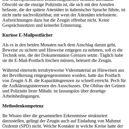
Obwohl sie die einzige Polizistin ist, die sich mit den Anrufen
befasste, die der spätere Attentäter in italienischer Sprache führte, ist
nicht mehr nachvollziehbar, mit wem der Attentäter telefonierte.
Aufzeichnungen dazu hat die Zeugin offenbar nicht. Keine
Gesprächsnotizen und keinerlei Erinnerung.
Kuriose E-Mailpostfächer
Als es in den beiden Monaten nach dem Anschlag darum geht,
Beweise zu sichern und Hinweise entgegen zu nehmen, soll es die
Technik sein, die der Dokumentation Grenzen setzte. Täglich habe
sie ihr E-Mail-Postfach löschen müssen, beteuert die Zeugin.
Während einerseits terrabyteweise Videomaterial an Hinweisen aus
der Bevölkerung entgegengenommen wurden, hatte das Postfach
von Zeugin A.B. die Kapazitätsgrenzen zu schnell erreicht. Pech für
die Aufklärungsinteressen des Ausschusses. Die Obfrau der Grünen
und Polizistin Irene Mihalic ist fassungslos über derartige
Arbeitsbedingungen.
Methodenkompetenz
Ihr Wissen über die gesammelten Erkenntnisse strukturiert
darzustellen, gelingt der Zeugin auch auf Einladung von Mahmut
Özdemir (SPD) nicht. Welche Kontakte in welche Kreise hatte der