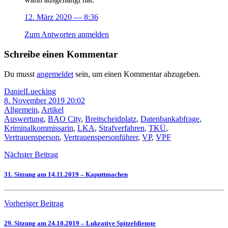
12. März 2020
— 8:36
Zum Antworten anmelden
Schreibe einen Kommentar
Du musst
angemeldet
sein, um einen Kommentar abzugeben.
DanielLuecking
8. November 2019 20:02
Allgemein
,
Artikel
Auswertung
,
BAO City
,
Breitscheidplatz
,
Datenbankabfrage
,
Kriminalkommissarin
,
LKA
,
Strafverfahren
,
TKÜ
,
Vertrauensperson
,
Vertrauenspersonführer
,
VP
,
VPF
Nächster Beitrag
31. Sitzung am 14.11.2019 – Kaputtmachen
Vorheriger Beitrag
29. Sitzung am 24.10.2019 – Lukrative Spitzeldienste