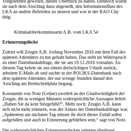
Vorgesetzten gewesen, diesen Überblick zu haben. Dennoch wurde
sie nach dem Anschlag dazu abgestellt, den Informationsfluss des
LKA an andere Behörden zu steuern und war in der BAO City
tätig.
Kriminaloberkommissarin A.B. vom LKA 54
Erinnerungslücke
Zuletzt will Zeugin A.B. Anfang November 2016 mit dem Fall des
späteren Attentäters zu tun gehabt haben. Das steht im Widerspruch
zu einer Datenbankabfrage, die sie am 19.12.2016 vornahm. An
diesem Tag kehrte sie aus einem dreiwöchigen Urlaub zurück,
arbeitete E-Mails ab und suchte in der POLIKS-Datenbank nach
dem späteren Attentäter, der nur wenige Stunden darauf den
Anschlag am Breitscheidplatz begang.
Konstantin von Notz (Grüne) zweifelt an der Glaubwürdigkeit der
Zeugin, die in wenigen Minuten widersprüchliche Aussagen liefert:
„Haben Sie da kein Störgefühl?“. Mehr noch: Zeugin A.B. kann
sich nicht mehr erinnern, was der Anlass der Datenbankabfrage war.
„Spätestens am nächsten Tag müsste ihr doch dieser Zufall selbst
aufgefallen und auch in Erinnerung geblieben sein,“ sagt von Notz.
Die widersprüchlichen Erinnerungslücken nehmen überhand.