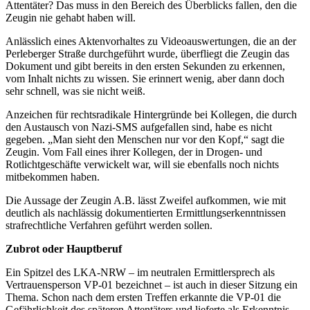
Attentäter? Das muss in den Bereich des Überblicks fallen, den die
Zeugin nie gehabt haben will.
Anlässlich eines Aktenvorhaltes zu Videoauswertungen, die an der
Perleberger Straße durchgeführt wurde, überfliegt die Zeugin das
Dokument und gibt bereits in den ersten Sekunden zu erkennen,
vom Inhalt nichts zu wissen. Sie erinnert wenig, aber dann doch
sehr schnell, was sie nicht weiß.
Anzeichen für rechtsradikale Hintergründe bei Kollegen, die durch
den Austausch von Nazi-SMS aufgefallen sind, habe es nicht
gegeben. „Man sieht den Menschen nur vor den Kopf,“ sagt die
Zeugin. Vom Fall eines ihrer Kollegen, der in Drogen- und
Rotlichtgeschäfte verwickelt war, will sie ebenfalls noch nichts
mitbekommen haben.
Die Aussage der Zeugin A.B. lässt Zweifel aufkommen, wie mit
deutlich als nachlässig dokumentierten Ermittlungserkenntnissen
strafrechtliche Verfahren geführt werden sollen.
Zubrot oder Hauptberuf
Ein Spitzel des LKA-NRW – im neutralen Ermittlersprech als
Vertrauensperson VP-01 bezeichnet – ist auch in dieser Sitzung ein
Thema. Schon nach dem ersten Treffen erkannte die VP-01 die
Gefährlichkeit des späteren Attentäters und lieferte als Erkenntnis