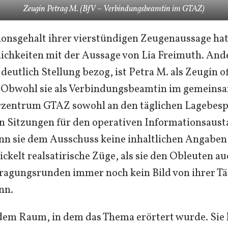
Zeugin Petrag M. (BfV – Verbindungsbeamtin im GTAZ)
onsgehalt ihrer vierstündigen Zeugenaussage hat
lichkeiten mit der Aussage von Lia Freimuth. Ande
 deutlich Stellung bezog, ist Petra M. als Zeugin 
z. Obwohl sie als Verbindungsbeamtin im gemeins
zentrum GTAZ sowohl an den täglichen Lagebes
en Sitzungen für den operativen Informationsaus
nn sie dem Ausschuss keine inhaltlichen Angaben
ckelt realsatirische Züge, als sie den Obleuten a
agungsrunden immer noch kein Bild von ihrer Tä
nn.
 dem Raum, in dem das Thema erörtert wurde. Sie