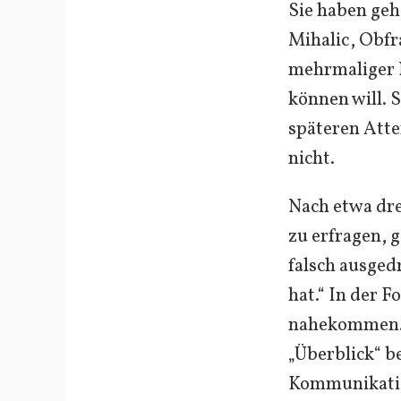
Sie haben gehö
Mihalic, Obfr
mehrmaliger 
können will. 
späteren Atte
nicht.
Nach etwa dre
zu erfragen, g
falsch ausgedr
hat.“ In der F
nahekommen. 
„Überblick“ be
Kommunikatio