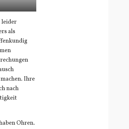
 leider
rs als
offenkundig
amen
prechungen
tausch
 machen. Ihre
uch nach
tigkeit
 haben Ohren.