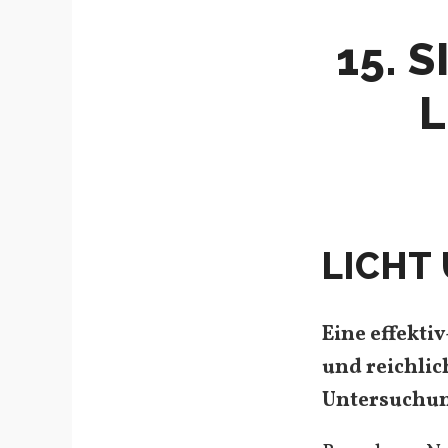
15. 
L
LICHT
Eine effekti
und reichlic
Untersuchun