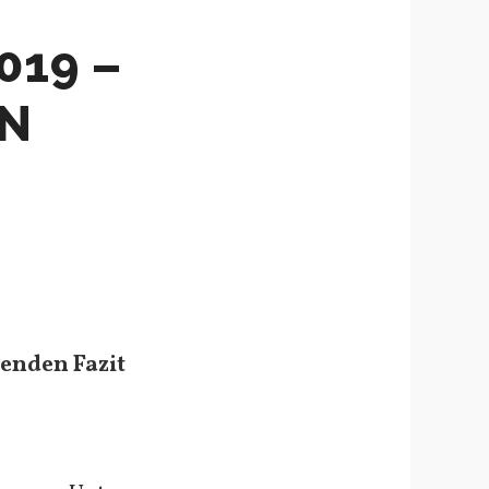
019 –
EN
kenden Fazit