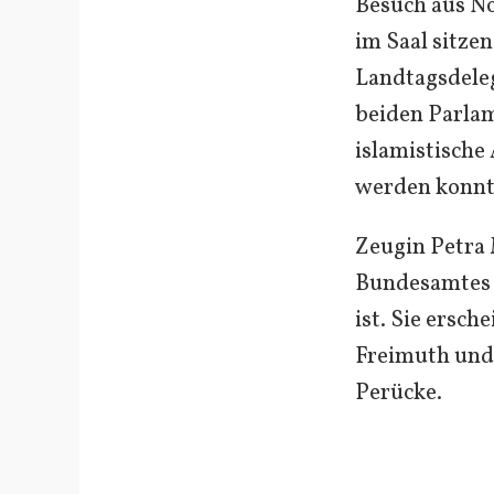
Besuch aus No
im Saal sitze
Landtagsdeleg
beiden Parlam
islamistische
werden konnt
Zeugin Petra 
Bundesamtes 
ist. Sie ersch
Freimuth und 
Perücke.