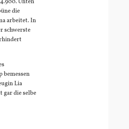
 4.900. Unten
büne die
a arbeitet. In
er schwerste
erhindert
es
pp bemessen
eugin Lia
 gar die selbe