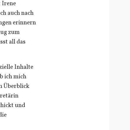
t Irene
ich auch nach
ngen erinnern
ezug zum
st all das
ielle Inhalte
ab ich mich
en Überblick
kretärin
hickt und
die