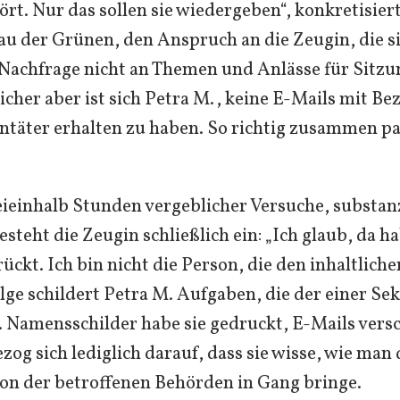
rt. Nur das sollen sie wiedergeben“, konkretisier
au der Grünen, den Anspruch an die Zeugin, die s
Nachfrage nicht an Themen und Anlässe für Sitzu
Sicher aber ist sich Petra M., keine E-Mails mit B
ntäter erhalten zu haben. So richtig zusammen pas
ieinhalb Stunden vergeblicher Versuche, substanz
esteht die Zeugin schließlich ein: „Ich glaub, da h
ückt. Ich bin nicht die Person, die den inhaltlich
olge schildert Petra M. Aufgaben, die der einer Se
Namensschilder habe sie gedruckt, E-Mails versc
zog sich lediglich darauf, dass sie wisse, wie man 
n der betroffenen Behörden in Gang bringe.