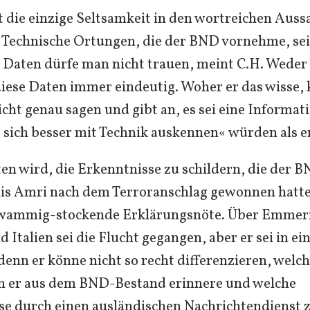
ht die einzige Seltsamkeit in den wortreichen Auss
Technische Ortungen, die der BND vornehme, seie
 Daten dürfe man nicht trauen, meint C.H. Weder 
 diese Daten immer eindeutig. Woher er das wisse,
icht genau sagen und gibt an, es sei eine Informat
e sich besser mit Technik auskennen« würden als er
ten wird, die Erkenntnisse zu schildern, die der B
is Amri nach dem Terroranschlag gewonnen hatte,
hwammig-stockende Erklärungsnöte. Über Emmer
 Italien sei die Flucht gegangen, aber er sei in ei
enn er könne nicht so recht differenzieren, welc
n er aus dem BND-Bestand erinnere und welche
e durch einen ausländischen Nachrichtendienst z