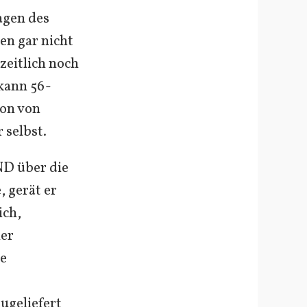
agen des
n gar nicht
zeitlich noch
 kann 56-
ion von
 selbst.
ND über die
 gerät er
ich,
ner
he
ugeliefert