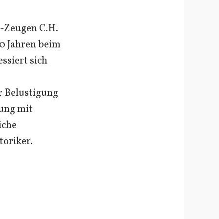
D-Zeugen C.H.
30 Jahren beim
ssiert sich
r Belustigung
tung mit
iche
toriker.