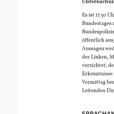
Untersuchun
Es ist 17.50 
Bundestages z
Bundespolizis
öffentlich au
Aussagen wede
der Linken, M
verzichtet, d
Erkenntnisse 
Vormittag ber
Leitenden Dir
SPRACHA