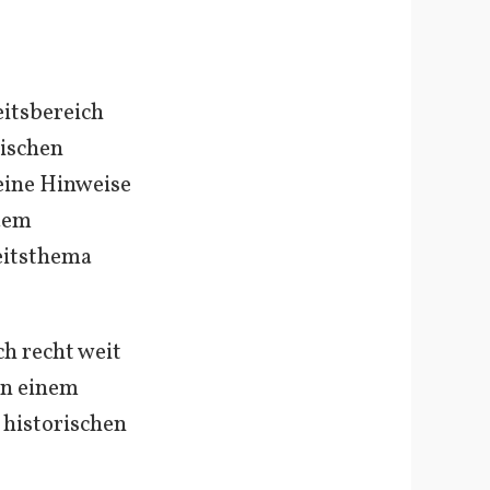
eitsbereich
dischen
eine Hinweise
 dem
eitsthema
ch recht weit
in einem
 historischen