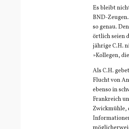
Es bleibt nic
BND-Zeugen. 
so genau. Den
örtlich seien
jährige C.H. n
»Kollegen, di
Als C.H. gebe
Flucht von An
ebenso in sc
Frankreich und
Zwickmühle, d
Informatione
möglicherweis