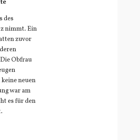
te
s des
tz nimmt. Ein
atten zuvor
 deren
 Die Obfrau
Zeugen
 keine neuen
zung war am
ht es für den
.