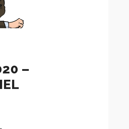
020 –
IEL