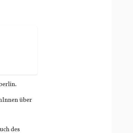
erlin.
enInnen über
such des