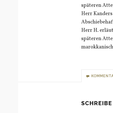
späteren Atte
Herr Kanders,
Abschiebehaft
Herr H. erlä
späteren Att
marokkanische
KOMMENT
SCHREIBE