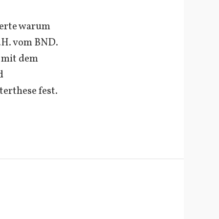
terte warum
C.H. vom BND.
 mit dem
d
erthese fest.