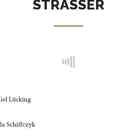
STRASSER
iel Lücking
la Schiffczyk