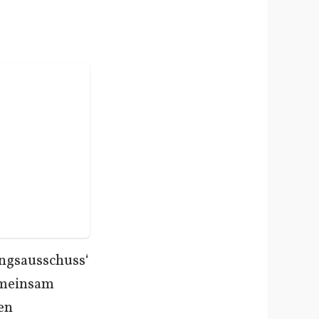
ungsausschuss‘
emeinsam
en