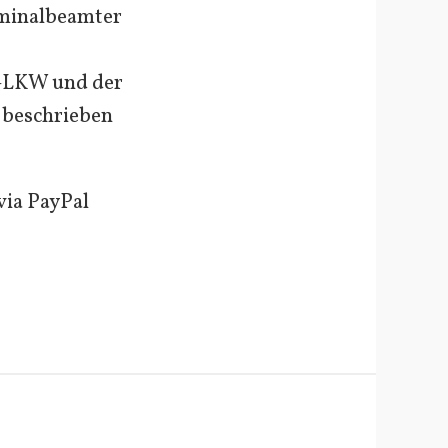
iminalbeamter
t-LKW und der
n beschrieben
via PayPal