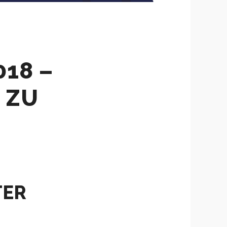
018 –
 ZU
TER