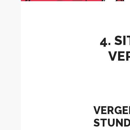
4. S
VE
VERGE
STUN