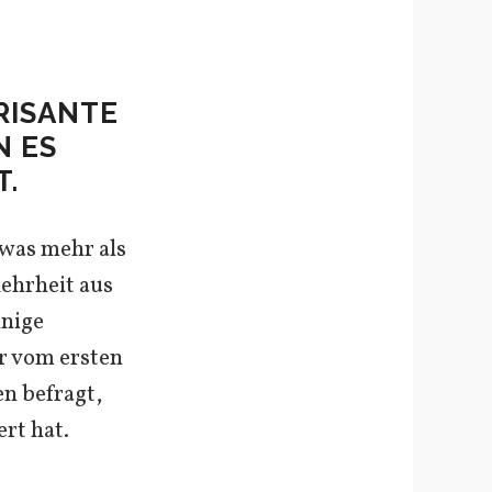
RISANTE
N ES
T.
twas mehr als
Mehrheit aus
inige
r vom ersten
n befragt,
rt hat.