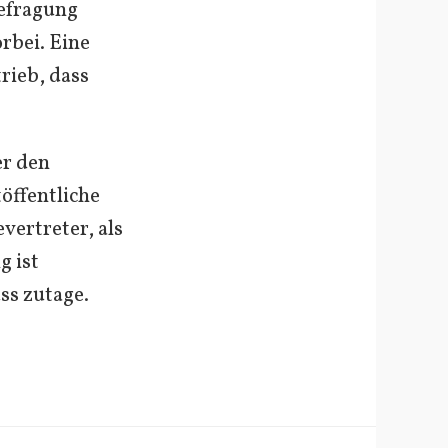
Befragung
rbei. Eine
rieb, dass
er den
öffentliche
vertreter, als
g ist
ss zutage.