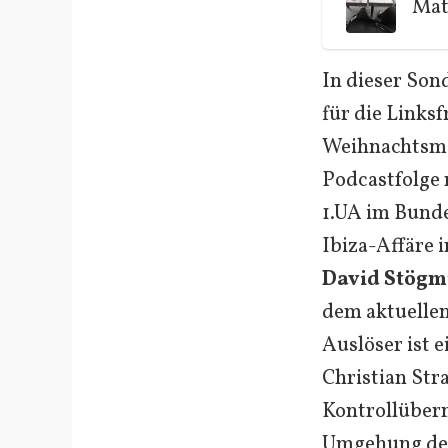
Mat
In dieser Son
für die Links
Weihnachtsmar
Podcastfolge 
1.UA im Bund
Ibiza-Affäre i
David Stögm
dem aktuelle
Auslöser ist e
Christian Str
Kontrollüber
Umgehung der