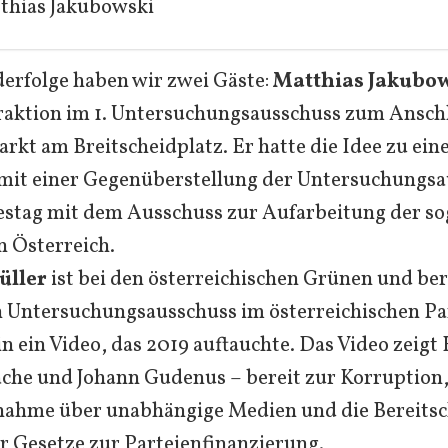
thias Jakubowski
derfolge haben wir zwei Gäste:
Matthias Jakubo
fraktion im 1. Untersuchungsausschuss zum Ansch
kt am Breitscheidplatz. Er hatte die Idee zu ein
mit einer Gegenüberstellung der Untersuchungsa
estag mit dem Ausschuss zur Aufarbeitung der s
n Österreich.
üller
ist bei den österreichischen Grünen und ber
n Untersuchungsausschuss im österreichischen Pa
in ein Video, das 2019 auftauchte. Das Video zeigt
ache und Johann Gudenus – bereit zur Korruption
nahme über unabhängige Medien und die Bereitsc
 Gesetze zur Parteienfinanzierung.