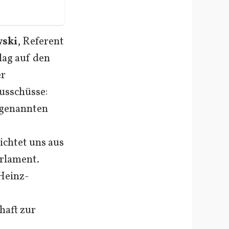
wski
, Referent
lag auf den
er
usschüsse:
ogenannten
ichtet uns aus
rlament.
 Heinz-
,
haft zur