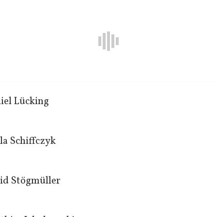
iel Lücking
la Schiffczyk
id Stögmüller