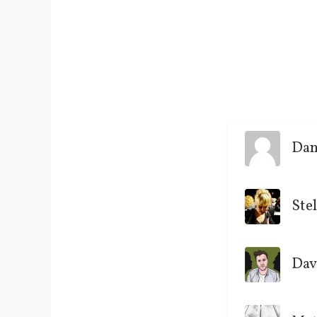
Dan
Stel
Dav