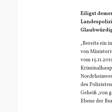
Eiligst deme
Landespolizis
Glaubwürdig
„Bereits ein 
von Ministeri
vom 15.11.201
Kriminalhau
Nordrheinwes
des Poliziste
Geheiß „von ga
Ebene der Bu