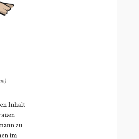
um)
en Inhalt
rauen
zmann zu
hen im