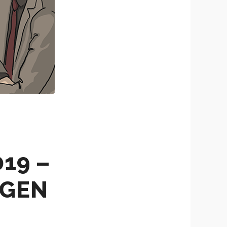
019 –
AGEN