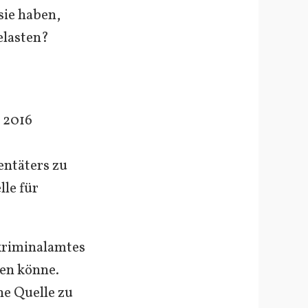
sie haben,
elasten?
 2016
entäters zu
lle für
skriminalamtes
en könne.
ne Quelle zu