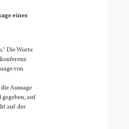
sage eines
n.“ Die Worte
ekonferenz
ssage von
 die Aussage
l gegeben, auf
cht auf der