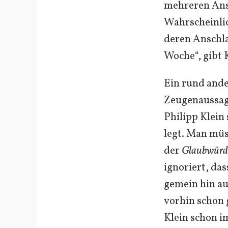
mehreren Ans
Wahrscheinlic
deren Anschla
Woche“, gibt 
Ein rund ande
Zeugenaussage
Philipp Klein
legt. Man müs
der
Glaubwürdi
ignoriert, das
gemein hin au
vorhin schon 
Klein schon i