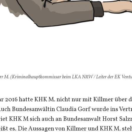
rr M. (Kriminalhauptkommissar beim LKA NRW / Leiter der EK Vent
r 2016 hatte KHK M. nicht nur mit Killmer über d
Auch Bundesanwältin Claudia Gorf wurde ins Vert
riet KHK M sich auch an Bundesanwalt Horst Sal
ißt es. Die Aussagen von Killmer und KHK M. ste