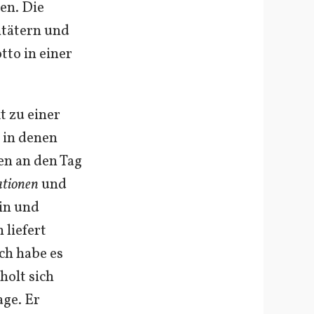
en. Die
ntätern und
tto in einer
t zu einer
 in denen
en an den Tag
ationen
und
in und
 liefert
ch habe es
holt sich
age. Er