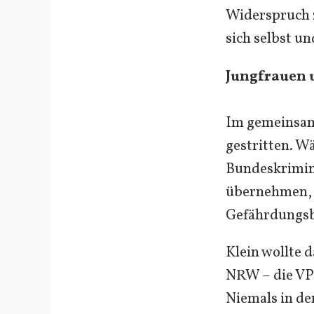
Widerspruch z
sich selbst u
Jungfrauen 
Im gemeinsam
gestritten. 
Bundeskrimina
übernehmen, m
Gefährdungs
Klein wollte 
NRW – die VP-
Niemals in de