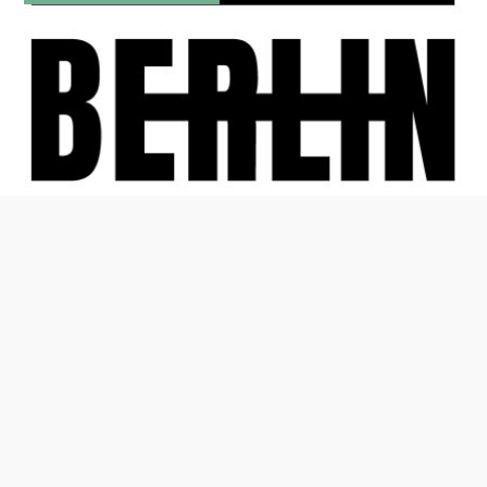
© 2026
UA Pod Berlin
. Alle Rechte vorbehalten.
Thema von
Anders Norén
.